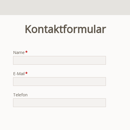
Kontaktformular
Pflichtfeld
Name
*
Pflichtfeld
E-Mail
*
Telefon